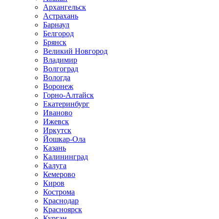
Архангельск
Астрахань
Барнаул
Белгород
Брянск
Великий Новгород
Владимир
Волгоград
Вологда
Воронеж
Горно-Алтайск
Екатеринбург
Иваново
Ижевск
Иркутск
Йошкар-Ола
Казань
Калининград
Калуга
Кемерово
Киров
Кострома
Краснодар
Красноярск
Курган