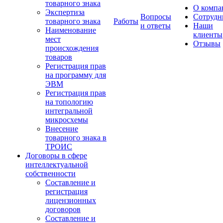
товарного знака
О компа
Экспертиза
Вопросы
Сотрудн
товарного знака
Работы
и ответы
Наши
Наименование
клиенты
мест
Отзывы
происхождения
товаров
Регистрация прав
на программу для
ЭВМ
Регистрация прав
на топологию
интегральной
микросхемы
Внесение
товарного знака в
ТРОИС
Договоры в сфере
интеллектуальной
собственности
Составление и
регистрация
лицензионных
договоров
Составление и