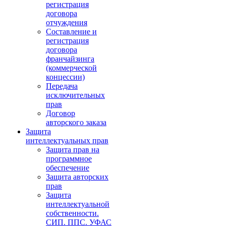
регистрация
договора
отчуждения
Составление и
регистрация
договора
франчайзинга
(коммерческой
концессии)
Передача
исключительных
прав
Договор
авторского заказа
Защита
интеллектуальных прав
Защита прав на
программное
обеспечение
Защита авторских
прав
Защита
интеллектуальной
собственности.
СИП. ППС. УФАС