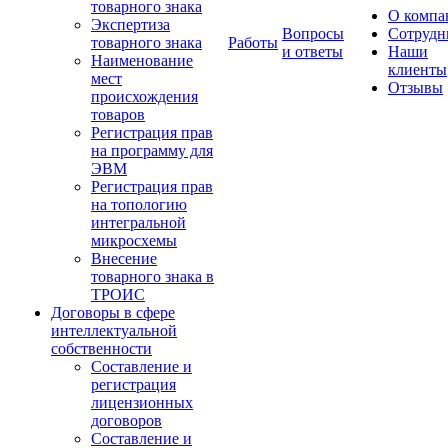
товарного знака
О компа
Экспертиза
Вопросы
Сотрудн
товарного знака
Работы
и ответы
Наши
Наименование
клиенты
мест
Отзывы
происхождения
товаров
Регистрация прав
на программу для
ЭВМ
Регистрация прав
на топологию
интегральной
микросхемы
Внесение
товарного знака в
ТРОИС
Договоры в сфере
интеллектуальной
собственности
Составление и
регистрация
лицензионных
договоров
Составление и