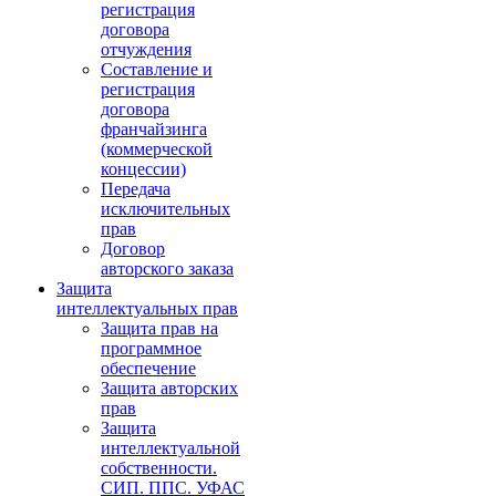
регистрация
договора
отчуждения
Составление и
регистрация
договора
франчайзинга
(коммерческой
концессии)
Передача
исключительных
прав
Договор
авторского заказа
Защита
интеллектуальных прав
Защита прав на
программное
обеспечение
Защита авторских
прав
Защита
интеллектуальной
собственности.
СИП. ППС. УФАС