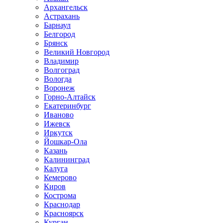
Архангельск
Астрахань
Барнаул
Белгород
Брянск
Великий Новгород
Владимир
Волгоград
Вологда
Воронеж
Горно-Алтайск
Екатеринбург
Иваново
Ижевск
Иркутск
Йошкар-Ола
Казань
Калининград
Калуга
Кемерово
Киров
Кострома
Краснодар
Красноярск
Курган