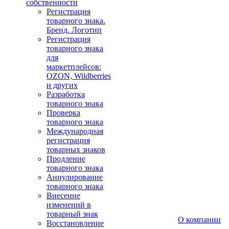
собственности
Регистрация
товарного знака.
Бренд. Логотип
Регистрация
товарного знака
для
маркетплейсов:
OZON, Wildberries
и других
Разработка
товарного знака
Проверка
товарного знака
Международная
регистрация
товарных знаков
Продление
товарного знака
Аннулирование
товарного знака
Внесение
изменений в
товарный знак
О компании
Восстановление